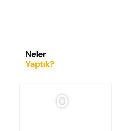
Neler
Yaptık?
0
Konteyner Taşıması