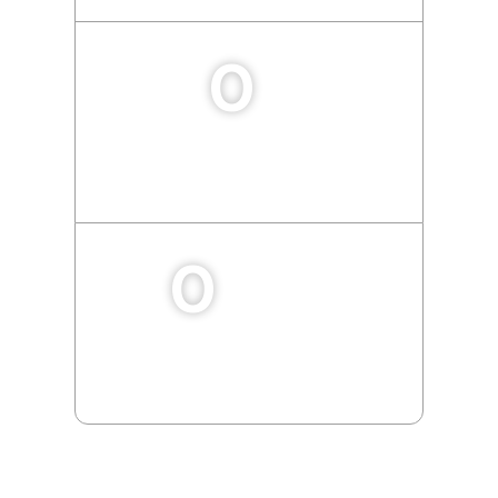
0
Konteyner Onarımı
0
Adr'li Taşıma