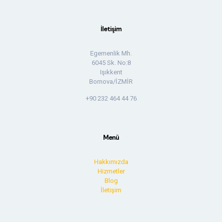
İletişim
Egemenlik Mh.
6045 Sk. No:8
Işıkkent
Bornova/İZMİR
+90 232 464 44 76
Menü
Hakkımızda
Hizmetler
Blog
İletişim